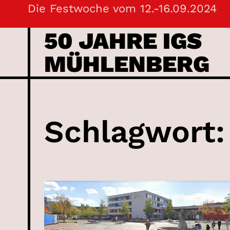
Skip
Die Festwoche vom 12.-16.09.2024
to
50 JAHRE IGS
content
MÜHLENBERG
Schlagwort