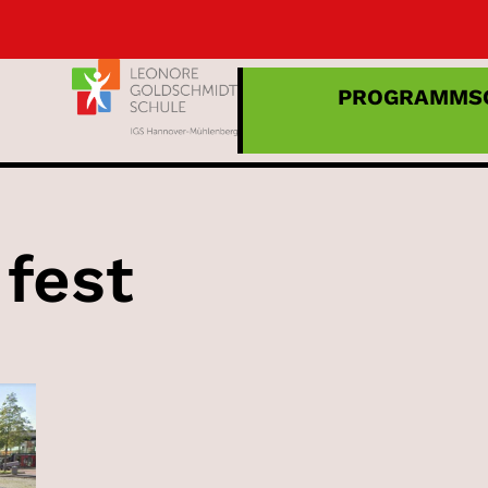
PROGRAMM
S
:
fest