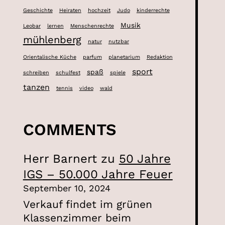
Geschichte
Heiraten
hochzeit
Judo
kinderrechte
Musik
Leobar
lernen
Menschenrechte
mühlenberg
natur
nutzbar
Orientalische Küche
parfum
planetarium
Redaktion
sport
spaß
schreiben
schulfest
spiele
tanzen
tennis
video
wald
COMMENTS
Herr Barnert
zu
50 Jahre
IGS – 50.000 Jahre Feuer
September 10, 2024
Verkauf findet im grünen
Klassenzimmer beim