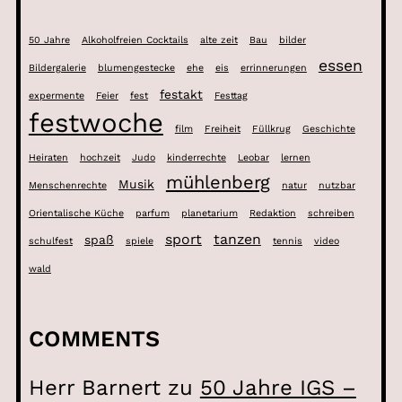
50 Jahre
Alkoholfreien Cocktails
alte zeit
Bau
bilder
essen
Bildergalerie
blumengestecke
ehe
eis
errinnerungen
festakt
expermente
Feier
fest
Festtag
festwoche
film
Freiheit
Füllkrug
Geschichte
Heiraten
hochzeit
Judo
kinderrechte
Leobar
lernen
mühlenberg
Musik
Menschenrechte
natur
nutzbar
Orientalische Küche
parfum
planetarium
Redaktion
schreiben
sport
tanzen
spaß
schulfest
spiele
tennis
video
wald
COMMENTS
Herr Barnert
zu
50 Jahre IGS –