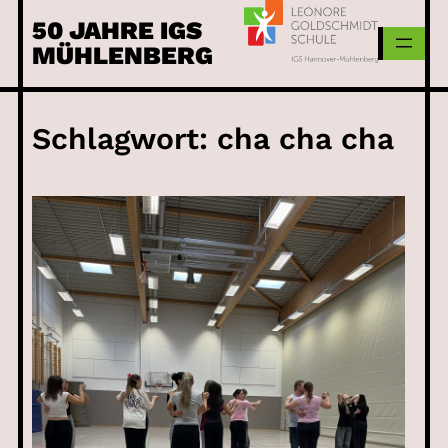
Skip
50 JAHRE IGS
to
MÜHLENBERG
content
Schlagwort:
cha cha cha