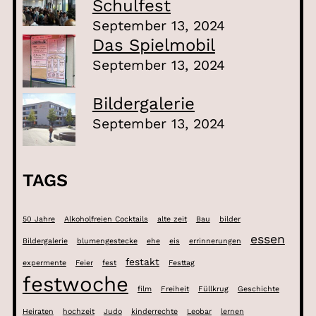
Schulfest
September 13, 2024
Das Spielmobil
September 13, 2024
Bildergalerie
September 13, 2024
TAGS
50 Jahre
Alkoholfreien Cocktails
alte zeit
Bau
bilder
essen
Bildergalerie
blumengestecke
ehe
eis
errinnerungen
festakt
expermente
Feier
fest
Festtag
festwoche
film
Freiheit
Füllkrug
Geschichte
Heiraten
hochzeit
Judo
kinderrechte
Leobar
lernen