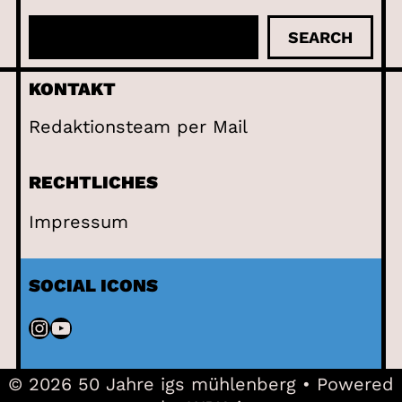
S
SEARCH
u
c
KONTAKT
h
Redaktionsteam per Mail
e
n
RECHTLICHES
Impressum
SOCIAL ICONS
Instagram
YouTube
© 2026 50 Jahre igs mühlenberg
• Powered