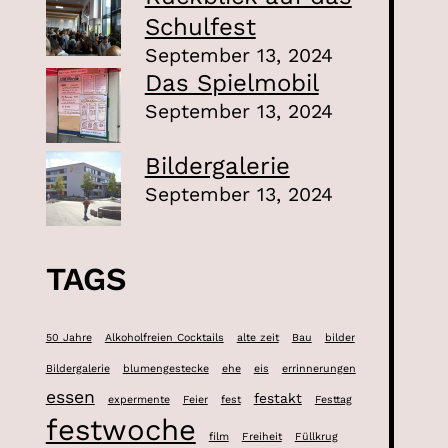
Schulfest
September 13, 2024
Das Spielmobil
September 13, 2024
Bildergalerie
September 13, 2024
TAGS
50 Jahre
Alkoholfreien Cocktails
alte zeit
Bau
bilder
Bildergalerie
blumengestecke
ehe
eis
errinnerungen
essen
festakt
expermente
Feier
fest
Festtag
festwoche
film
Freiheit
Füllkrug