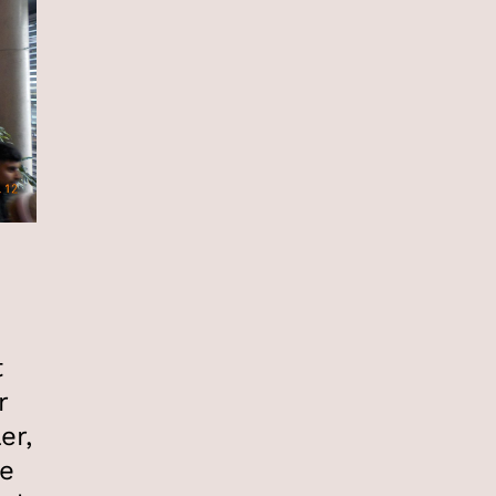
t
r
er,
ie