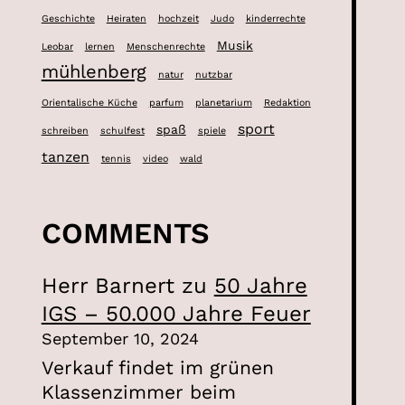
Geschichte
Heiraten
hochzeit
Judo
kinderrechte
Musik
Leobar
lernen
Menschenrechte
mühlenberg
natur
nutzbar
Orientalische Küche
parfum
planetarium
Redaktion
sport
spaß
schreiben
schulfest
spiele
tanzen
tennis
video
wald
COMMENTS
Herr Barnert
zu
50 Jahre
IGS – 50.000 Jahre Feuer
September 10, 2024
Verkauf findet im grünen
Klassenzimmer beim