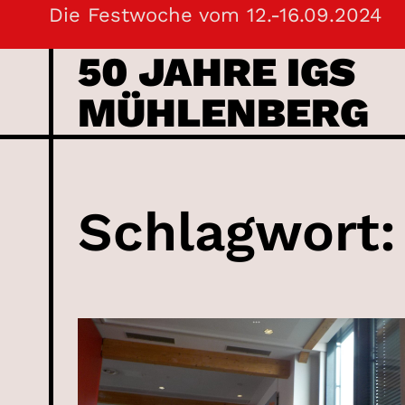
Skip
Die Festwoche vom 12.-16.09.2024
to
50 JAHRE IGS
content
MÜHLENBERG
Schlagwort