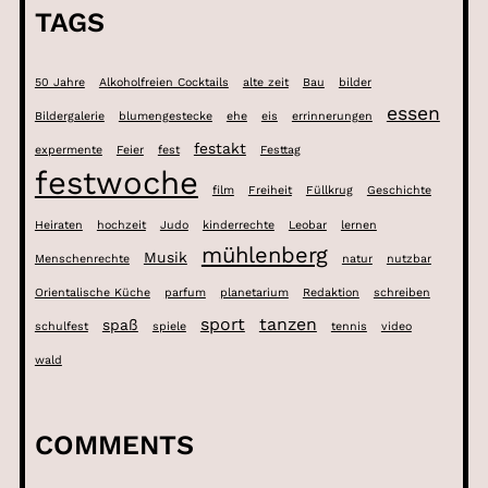
TAGS
50 Jahre
Alkoholfreien Cocktails
alte zeit
Bau
bilder
essen
Bildergalerie
blumengestecke
ehe
eis
errinnerungen
festakt
expermente
Feier
fest
Festtag
festwoche
film
Freiheit
Füllkrug
Geschichte
Heiraten
hochzeit
Judo
kinderrechte
Leobar
lernen
mühlenberg
Musik
Menschenrechte
natur
nutzbar
Orientalische Küche
parfum
planetarium
Redaktion
schreiben
sport
tanzen
spaß
schulfest
spiele
tennis
video
wald
COMMENTS