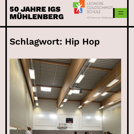
Skip
50 JAHRE IGS
to
MÜHLENBERG
content
Schlagwort:
Hip Hop