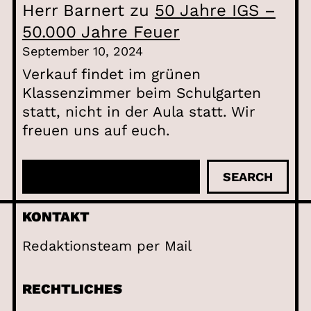
Herr Barnert
zu
50 Jahre IGS –
50.000 Jahre Feuer
September 10, 2024
Verkauf findet im grünen
Klassenzimmer beim Schulgarten
statt, nicht in der Aula statt. Wir
freuen uns auf euch.
S
SEARCH
u
c
KONTAKT
h
Redaktionsteam per Mail
e
n
RECHTLICHES