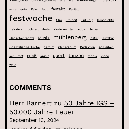
Bildergalerie
blumengestecke
ehe
eis
errinnerungen
festakt
expermente
Feier
fest
Festtag
festwoche
film
Freiheit
Füllkrug
Geschichte
Heiraten
hochzeit
Judo
kinderrechte
Leobar
lernen
mühlenberg
Musik
Menschenrechte
natur
nutzbar
Orientalische Küche
parfum
planetarium
Redaktion
schreiben
sport
tanzen
spaß
schulfest
spiele
tennis
video
wald
COMMENTS
Herr Barnert
zu
50 Jahre IGS –
50.000 Jahre Feuer
September 10, 2024