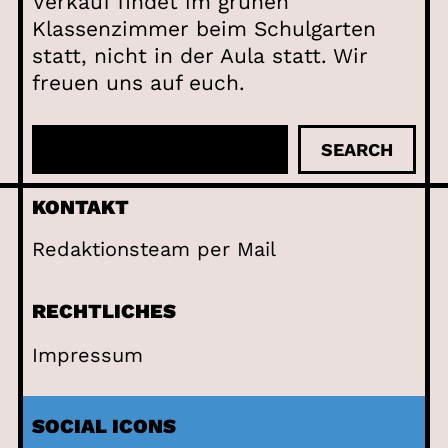
Verkauf findet im grünen
Klassenzimmer beim Schulgarten
statt, nicht in der Aula statt. Wir
freuen uns auf euch.
S
SEARCH
u
c
KONTAKT
h
Redaktionsteam per Mail
e
n
RECHTLICHES
Impressum
SOCIAL ICONS